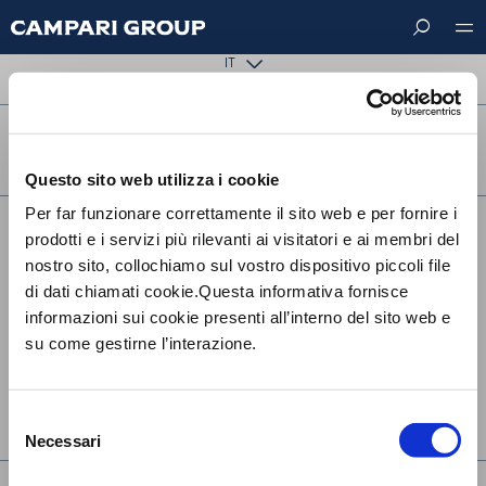
Salta
The requested page could not be found.
al
contenuto
IT
principale
FOLLOW US ON
Questo sito web utilizza i cookie
Per far funzionare correttamente il sito web e per fornire i
Footer
CONTATTACI
prodotti e i servizi più rilevanti ai visitatori e ai membri del
menu
nostro sito, collochiamo sul vostro dispositivo piccoli file
SOSTENIBILITÀ
di dati chiamati cookie.Questa informativa fornisce
TERMINI E CONDIZIONI
informazioni sui cookie presenti all’interno del sito web e
su come gestirne l’interazione.
PRIVACY
COOKIE POLICY
Selezione
UK MODERN SLAVERY ACT STATEMENT
Necessari
del
consenso