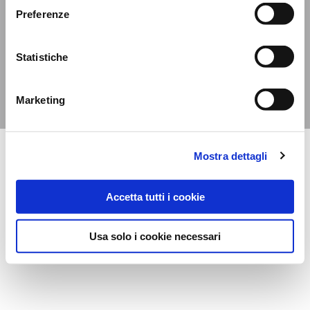
Davide Campari-Milano N.V.
Preferenze
Official seat: Amsterdam, Paesi Bassi
-
Registro del Commercio n. 78502934
Sede secondaria e operativa: Via F. Sacchetti, 20 - 20099 Sesto San Giovanni (MI)
Statistiche
- Italia
Capitale sociale composto da azioni ordinarie €12.312.677,38 - Codice Fiscale e
Marketing
Registro Imprese Milano N. 06672120158 - Partita Iva N. 06672120158
Mostra dettagli
Accetta tutti i cookie
Usa solo i cookie necessari